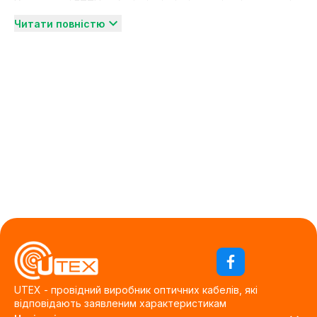
У наявності FTTH кабелі, підвісні, підземні, універсальні
та моделі для задування в мікротруби — з гелем,
Читати повністю
бронею або діелектричні, у одно- та багатомодовому
виконанні. Весь асортимент сертифікований, з технічними
характеристиками та фото, доступний для замовлення з
доставкою по Україні.
Якщо вам потрібно купити оптичний кабель напряму від
виробника — перегляньте повний каталог ЮТЕКС.
UTEX - провідний виробник оптичних кабелів, які
відповідають заявленим характеристикам