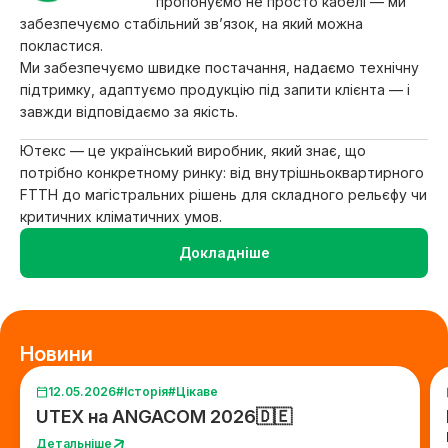
пропонуємо не просто кабелі — ми
забезпечуємо стабільний зв’язок, на який можна
покластися.
Ми забезпечуємо швидке постачання, надаємо технічну
підтримку, адаптуємо продукцію під запити клієнта — і
завжди відповідаємо за якість.
Ютекс — це український виробник, який знає, що
потрібно конкретному ринку: від внутрішньоквартирного
FTTH до магістральних рішень для складного рельєфу чи
критичних кліматичних умов.
Докладніше
Новини
12.05.2026
#Історія
#Цікаве
UTEX на ANGACOM 2026🇩🇪
Детальніше