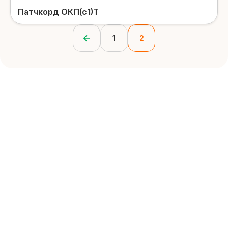
Патчкорд ОКП(с1)Т
1
2