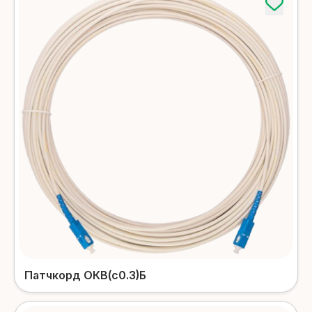
Детальніше
Для задувки в труби
Детальніше
Внутрішньо об'єктовий оптичний
кабель
Детальніше
Патч-корди
Аксесуари
Патч-корди Simplex/Duplex
Детальніше
Інструмент
Детальніше
Патч-корди FTTH
Детальніше
Патчкорд ОКВ(с0.3)Б
Абонентські, райзер - патч-
корди