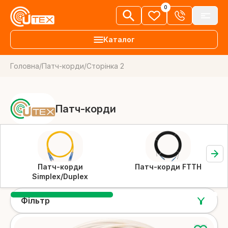
0
Каталог
Головна
/
Патч-корди
/
Сторінка 2
+38 063 303 80 92
Волоконно-оптичні кабелі
UK
Замовити дзвінок
FTTH кабель
Патч-корди
Про нас
Детальніше
Новини
Підвісний кабель
Бібліотека знань
Детальніше
Патч-корди
Патч-корди FTTH
Вакансії
Simplex/Duplex
Підземний кабель
Дилери
Детальніше
Фільтр
Контакти
Універсальний кабель