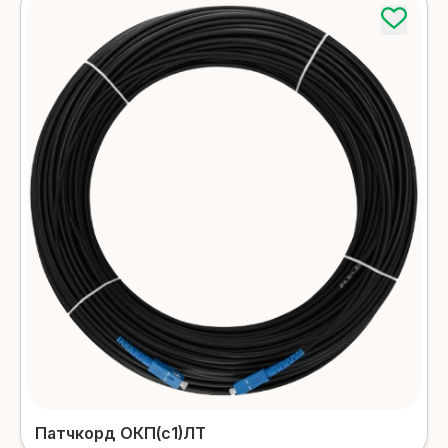
Детальніше
Зовнішні патч-корди
Детальніше
Патчкорд ОКП(с1)ЛТ