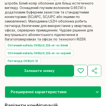
Детальніше
штроби. Білий колір оболонки для більш естетичного
вигляду. Оснащений гнучким волокном G.657.A1 з
додатковим буферним захистом та стандартними
Зовнішні патч-корди
конекторами (SC/APC, SC/UPC або іншими по
Детальніше
замовленню). Малодимна LSZH-оболонка робить
патчкорд безпечним для використання у квартирах,
офісах, серверних приміщеннях. Чудове рішення для
внутрішнього абонентського підключення в
багатоповерхівках та офісах по технології RIZER.
Оптичний кабель ОКВ(c0,3)Б-нг-хх білий
Оптичний кабель ОКВ(c0,3)Б-нг-хх чорний
Патчкорд ОКВ(с0.3)
Залишити заявку
Розширенні характеристики
Варіанти конфігурацій