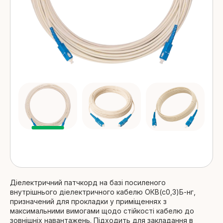
Детальніше
Для задувки в труби
Детальніше
Внутрішньо об'єктовий оптичний
кабель
Детальніше
Патч-корди
Аксесуари
Патч-корди Simplex/Duplex
Детальніше
Інструмент
Детальніше
Патч-корди FTTH
Детальніше
Діелектричний патчкорд на базі посиленого
внутрішнього діелектричного кабелю
ОКВ(c0,3)Б-нг
,
призначений для прокладки у приміщеннях з
Абонентські, райзер - патч-
максимальними вимогами щодо стійкості кабелю до
корди
зовнішніх навантажень. Підходить для закладання в