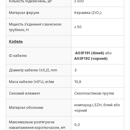
Кількість підключень, шт
≥ 500
Матеріал ферули
Кераміка (ZrO₂)
Міцність з’єднання з захисною
≥ 50
трубкою, Н
Кабель
A03F191 (білий)
або
ID кабелю
A03F192 (чорний)
Діаметр кабелю (±0,2), mm
3
Маса кабелю (±5%), кг/км
10,9
Силовий елемент
Склопластикові прутки
компаунд LSZH, білий або
Матеріал оболонки
чорний
Максимальне розтягуюче
0,3
навантаження короткочасне, кН