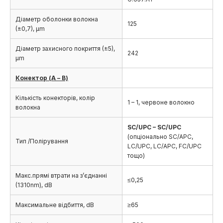
Діаметр оболонки волокна
125
(±0,7), µm
Діаметр захисного покриття (±5),
242
µm
Конектор (А – В)
Кількість конекторів, колір
1 – 1, червоне волокно
волокна
SC/UPC – SC/UPC
(опціонально SC/APC,
Тип /Полірування
LC/UPC, LC/APC, FC/UPC
тощо)
Макс.прямі втрати на з’єднанні
≤0,25
(1310nm), dB
Максимальне відбиття, dB
≥65