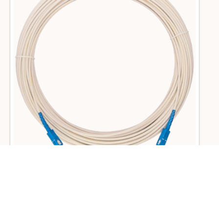
Патчкорд ОКВ(с0.3)Б
Маєте питання?