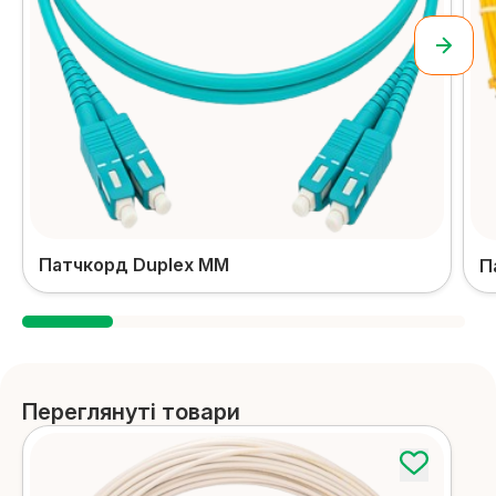
Патчкорд Duplex MM
П
Переглянуті товари