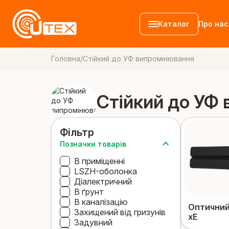
Каталог
Про нас
Головна
/
Стійкий до УФ випромінювання
Волоконно-о
Стійкий до УФ
кабелі
Патч-корди
Аксесуари
Фільтр
Позначки товарів
В приміщенні
LSZH-оболонка
Діалектричний
В ґрунт
В каналізацію
Оптичний
Захищений від гризунів
хE
Задувний