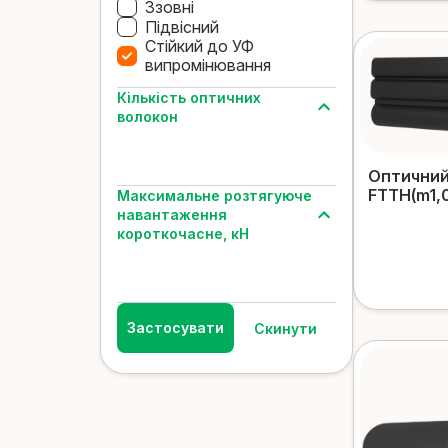
Ззовні
Підвісний
Стійкий до УФ
випромінювання
Кількість оптичних
волокон
Оптичний
FTTH(m1,0
Максимальне розтягуюче
навантаження
короткочасне, кН
Застосувати
Скинути