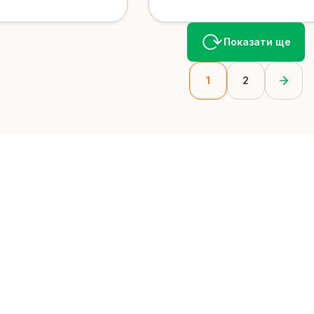
Показати ще
1
2