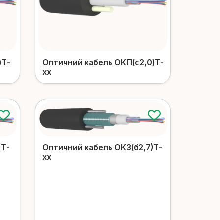
Оптичний кабель ОКП(c2,0)Т-
)Т-
xx
)Т-
Оптичний кабель ОКЗ(б2,7)Т-
xx