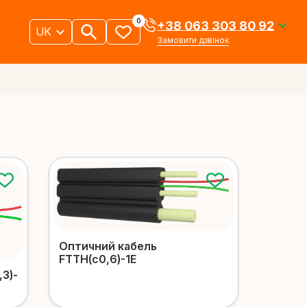
0
+38 063 303 80 92
UK
Замовити дзвінок
ний кабель
Підземний кабель
іше
Детальніше
Внутрішньо
дувки в
об'єктовий
оптичний кабель
іше
Детальніше
Оптичний кабель
FTTH(c0,6)-1E
3)-