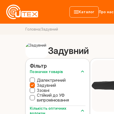
Каталог
Про нас
Головна
/
Задувний
Волоконно-о
Задувний
кабелі
Патч-корди
Аксесуари
Фільтр
Позначки товарів
Діалектричний
Задувний
Ззовні
Стійкий до УФ
випромінювання
Кількість оптичних
волокон