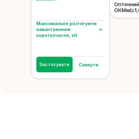
Оптичний
ОКМм(c1,
Максимальне розтягуюче
навантаження
короткочасне, кН
Застосувати
Скинути