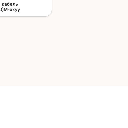
 кабель
0)М-xxyy