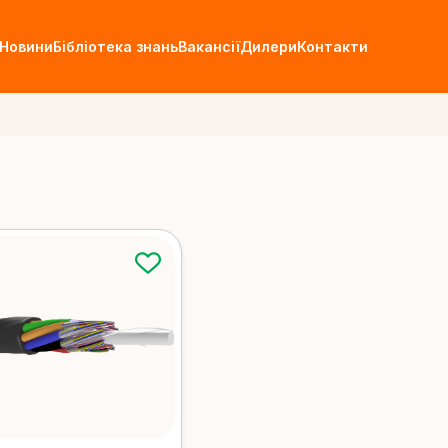
Новини
Бібліотека знань
Вакансії
Дилери
Контакти
Волоконно-оптичні кабелі
птичні
FTTH кабель
Підвіс
Детальніше
Детальн
Універсальний
Для за
кабель
труби
Детальніше
Детальн