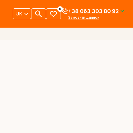
0
+38 063 303 80 92
UK
Замовити дзвінок
ний кабель
Підземний кабель
іше
Детальніше
Внутрішньо
дувки в
об'єктовий
оптичний кабель
іше
Детальніше